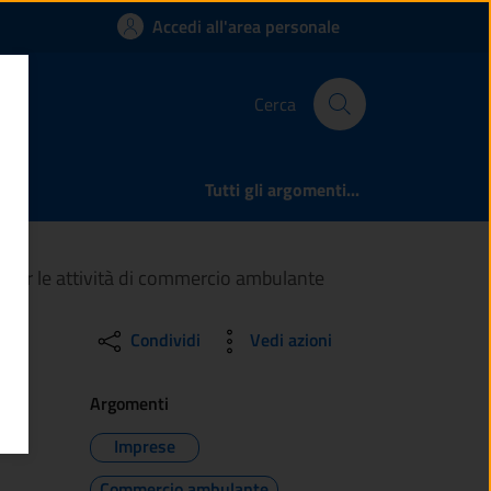
Attestazione annuale
Accedi all'area personale
Cerca
Tutti gli argomenti...
le per le attività di commercio ambulante
Condividi
Vedi azioni
Argomenti
Imprese
Commercio ambulante