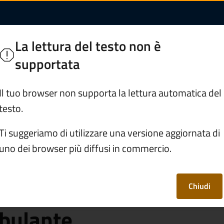
 esercizio (Ce) e l'
La lettura del testo non è
supportata
Servizi
Vivere Ceto
Il tuo browser non supporta la lettura automatica del
testo.
/
Ottenere la Carta di esercizio (Ce) e l'Attestazione annua
Ti suggeriamo di utilizzare una versione aggiornata di
uno dei browser più diffusi in commercio.
di esercizio (Ce) e
uale per le attività
Chiudi
bulante