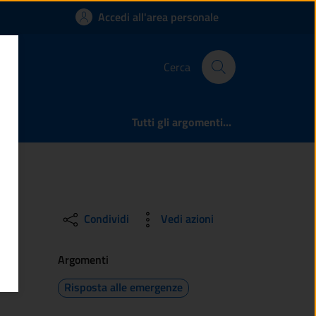
OC. VALPAGHERA | 
Accedi all'area personale
Cerca
Tutti gli argomenti...
Condividi
Vedi azioni
Argomenti
Risposta alle emergenze