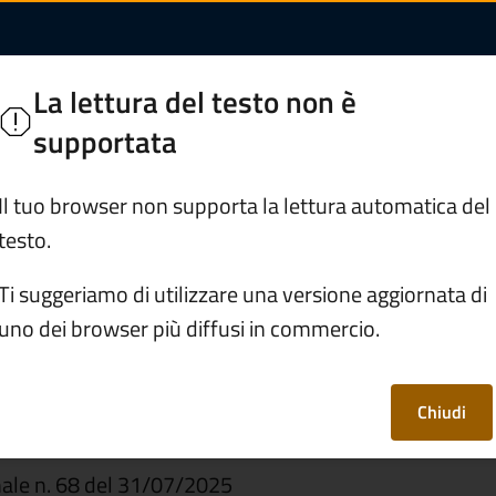
IO IDROGEOLOGICO L
La lettura del testo non è
supportata
Servizi
Vivere Ceto
Il tuo browser non supporta la lettura automatica del
testo.
RISCHIO IDROGEOLOGICO LOC. VALPAGHERA
Ti suggeriamo di utilizzare una versione aggiornata di
uno dei browser più diffusi in commercio.
CHIO
LOC. VALPAGHERA
Chiudi
ale n. 68 del 31/07/2025