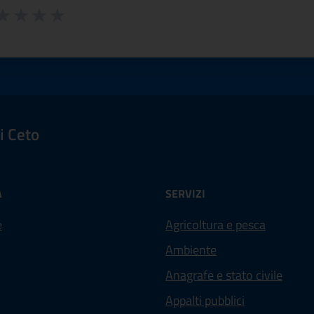
 da 1 a 5 stelle la pagina
ta 1 stelle su 5
aluta 2 stelle su 5
Valuta 3 stelle su 5
Valuta 4 stelle su 5
Valuta 5 stelle su 5
i Ceto
À
SERVIZI
e
Agricoltura e pesca
Ambiente
Anagrafe e stato civile
Appalti pubblici