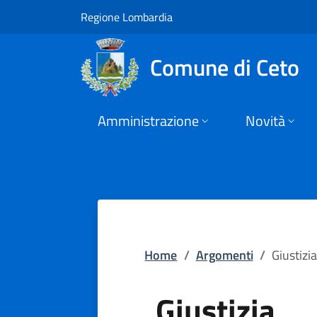
Giustizia | Comune d
Vai al contenuto principale
(apre in un'altra scheda).
Regione Lombardia
Comune di Ceto
Amministrazione
Novità
Home
/
Argomenti
/
Giustizia
Giustizia