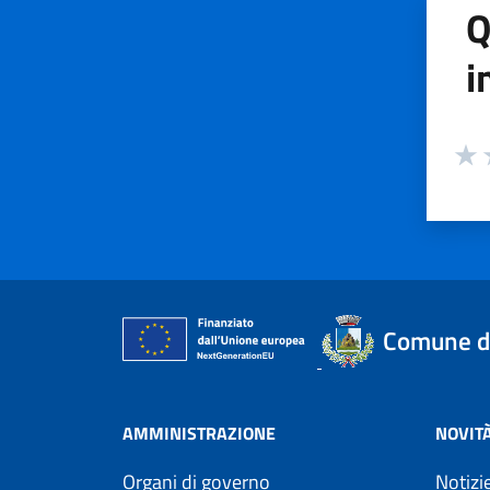
Q
i
Valuta
Valu
V
Comune d
AMMINISTRAZIONE
NOVIT
Organi di governo
Notizi