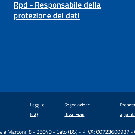
Rpd - Responsabile della
protezione dei dati
a
Leggi le
Segnalazione
Prenota
 in un'altra scheda).
FAQ
disservizio
appunt
Via Marconi, 8 - 25040 - Ceto (BS) - P.IVA: 00723600987 -