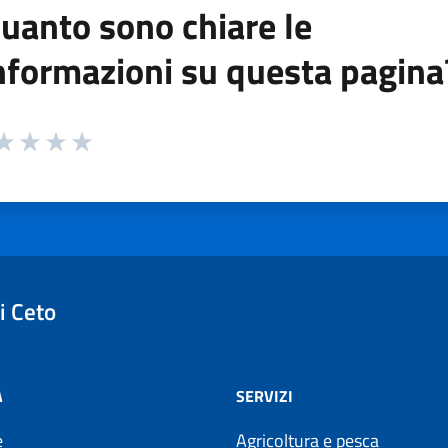
uanto sono chiare le
nformazioni su questa pagina
 da 1 a 5 stelle la pagina
ta 1 stelle su 5
aluta 2 stelle su 5
Valuta 3 stelle su 5
Valuta 4 stelle su 5
Valuta 5 stelle su 5
i Ceto
À
SERVIZI
e
Agricoltura e pesca