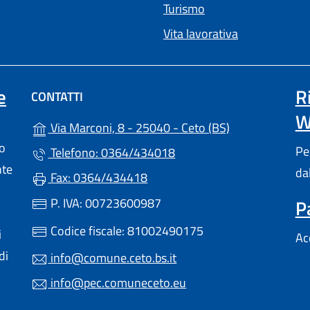
Turismo
Vita lavorativa
e
R
CONTATTI
W
(apre in un'altr
Via Marconi, 8 - 25040 - Ceto (BS)
lo
Pe
Telefono: 0364/434018
nte
da
Fax: 0364/434418
P. IVA: 00723600987
P
Codice fiscale: 81002490175
i
Ac
di
info@comune.ceto.bs.it
info@pec.comuneceto.eu