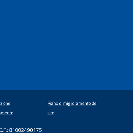
zione
Piano di miglioramento del
amento
sito
 C.F.: 81002490175